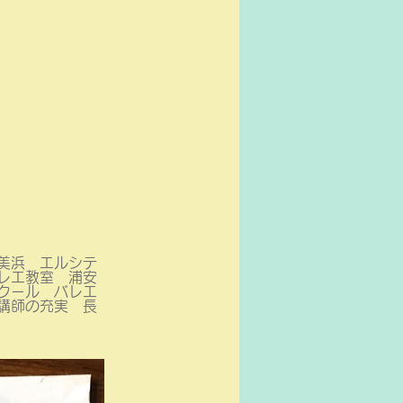
美浜 エルシテ
レエ教室 浦安
クール バレエ
講師の充実 長