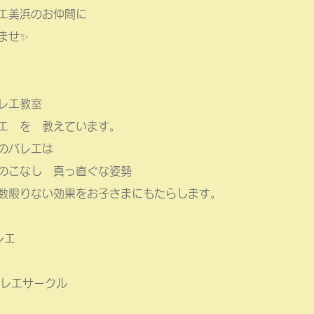
エ美浜のお仲間に
ませ✨
レエ教室
エ を 教えています。
のバレエは
のこなし 真っ直ぐな姿勢
数限りない効果をお子さまにもたらします。
レエ
バレエサークル