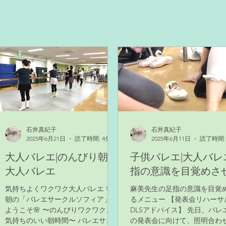
石井真紀子
石井真紀子
2025年6月21日
読了時間: 4分
2025年6月11日
読了時間:
大人バレエ|のんびり朝の
子供バレエ|大人バレ
大人バレエ
指の意識を目覚めさ
気持ちよくワクワク大人バレエ 🌸
麻美先生の足指の意識を目覚
朝の「バレエサークルソフィア」へ
るメニュー 【発表会リハーサ
ようこそ🌸 〜のんびりワクワク、
DLSアドバイス】 先日、バレ
気持ちのいい朝時間〜 バレエサー
の発表会に向けて、照明合わ