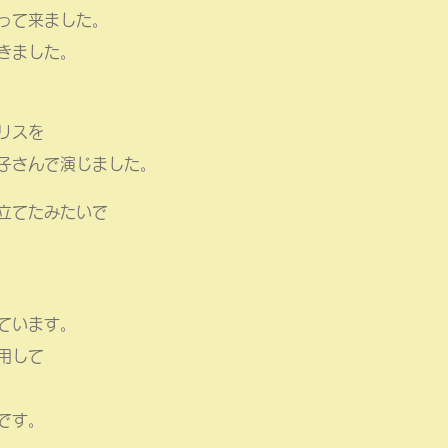
って来ました。
きました。
リスを
子さんで演じました。
立てたみたいで
ています。
用して
です。