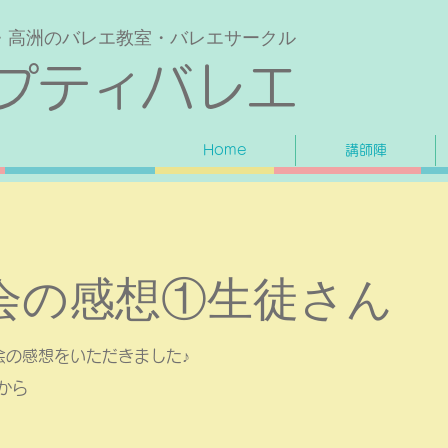
安・高洲のバレエ教室・バレエサークル
洲プティバレエ
Home
講師陣
会の感想①生徒さん
会の感想をいただきました♪
から