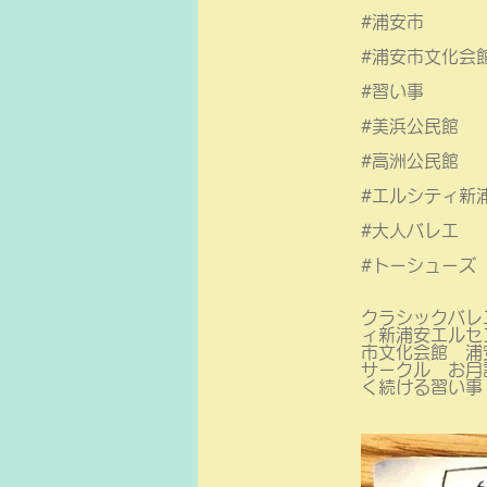
#浦安市
#浦安市文化会
#習い事
#美浜公民館
#高洲公民館
#エルシティ新
#大人バレエ
#トーシューズ
クラシックバレ
ィ新浦安エルセ
市文化会館 浦
サークル お月
く続ける習い事