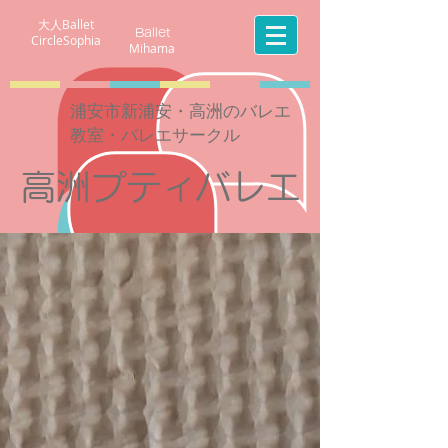
​大人Ballet
Ballet
​CircleSophia
​Mihama
​浦安市新浦安・高洲のバレエ
教室・バレエサークル
​高洲プティバレエ