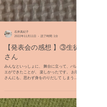
石井真紀子
2022年11月11日
読了時間: 1分
【発表会の感想 】③生徒
さん
みんなといっしょに、 舞台に立って、バレ
エができたことが、 楽しかったです。 お客
さんにも、思わず身をのりだして しまうぐ
らい、 練習してきたことを発っきできたな
って感じます。 それに、物語や、その音楽
のつくられた意味を、ちゃんとバレエの踊り