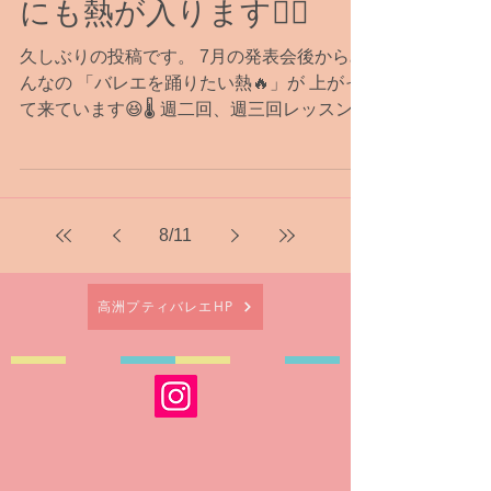
石井真紀子
2022年11月4日
読了時間: 2分
【子供バレエ】レッスン
にも熱が入ります❤️‍🔥
久しぶりの投稿です。 7月の発表会後からみ
んなの 「バレエを踊りたい熱🔥」が 上がっ
て来ています😆🌡 週二回、週三回レッスンし
たい子が増えて 昔レッスンしていた子たち
も復帰してくれたり… もっとバレエのした
い子は バレエ団のバレエ学校に通い始めた
り、...
8
/
11
高洲プティバレエHP