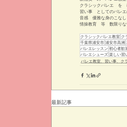
クラシックバレエ　を　
習い事　としてのバレエ
音感　優雅な身のこなし
情操教育　等　数限りな
クラシックバレエ教室
ク
千葉県浦安市
浦安市高洲
バレエレッスン
初心者歓
バレエシューズ
楽しい習
バレエ教室、習い事、ク
最新記事