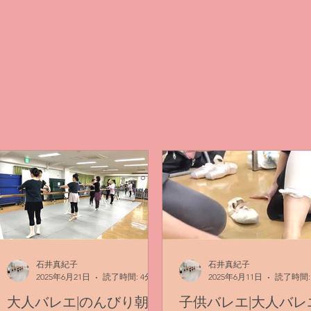
人バレエ
の意
石井真紀子
石井真紀子
2025年6月21日
読了時間: 4分
2025年6月11日
読了時間:
大人バレエ|のんびり朝の
子供バレエ|大人バレ