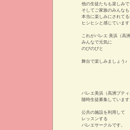
他の生徒たちも楽しみで
そしてご家族のみんなも
本当に楽しみにされてる
ヒシヒシと感じています
これがバレエ 美浜（高
みんなで元気に
のびのびと
舞台で楽しみましょう♪
バレエ美浜（高洲プティ
随時生徒募集しています
公共の施設を利用して
レッスンする
バレエサークルです。