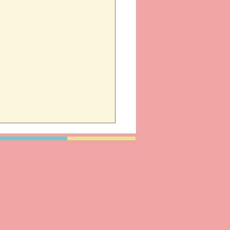
バレエ|大人バレエ|足指