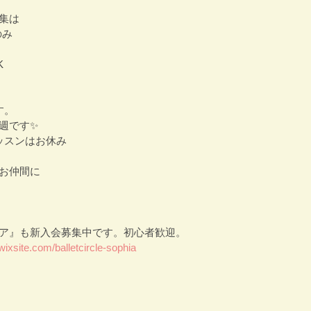
集は
のみ
K
す。
週です✨
ッスンはお休み
お仲間に
ア』も新入会募集中です。初心者歓迎。
ixsite.com/balletcircle-sophia