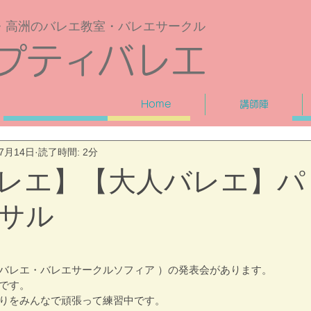
安・高洲のバレエ教室・バレエサークル
洲プティバレエ
Home
講師陣
年7月14日
読了時間: 2分
レエ】【大人バレエ】パ
サル
バレエ・バレエサークルソフィア ）の発表会があります。
です。
りをみんなで頑張って練習中です。