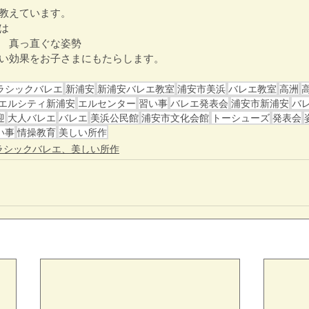
教えています。
は
　真っ直ぐな姿勢
い効果をお子さまにもたらします。
ラシックバレエ
新浦安
新浦安バレエ教室
浦安市美浜
バレエ教室
高洲
エルシティ新浦安
エルセンター
習い事
バレエ発表会
浦安市新浦安
バ
迎
大人バレエ
バレエ
美浜公民館
浦安市文化会館
トーシューズ
発表会
い事
情操教育
美しい所作
ラシックバレエ、美しい所作