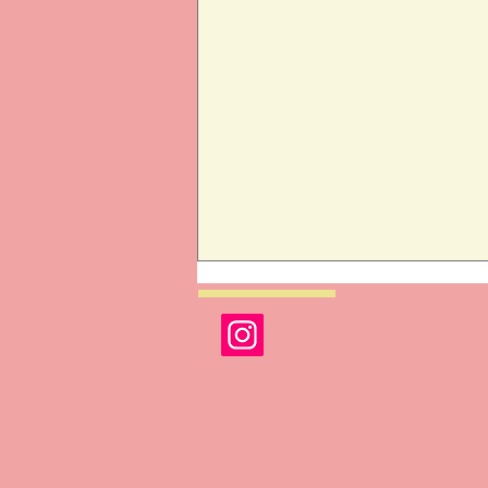
発表会プログラムご挨拶