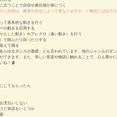
に立つことで自信や責任感が身につく
スン内容は、教室や先生によって異なりますが、一般的には以下の
って基本的な動きを行う
ーの動きを応用する
りとした動き）やアレグロ（速い動き）を行う
）で跳んだり回ったりする
覚えて踊る
あらゆるダンスの基礎」とも言われています。他のジャンルのダン
ができます。また、美しい音楽や物語に触れることで、心も豊かに
いね！🩰
にしてもらったら
々お支払いしない
けど単語をいくつか
😆