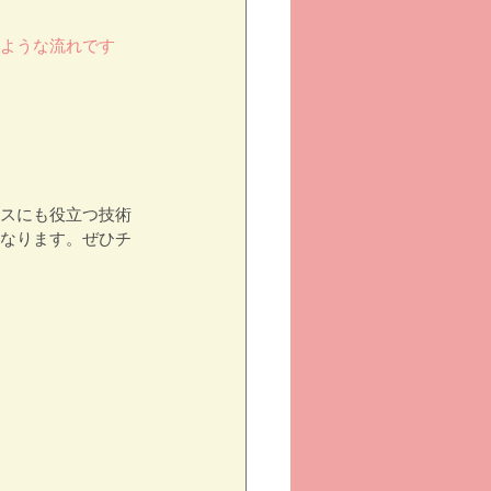
ような流れです
スにも役立つ技術
なります。ぜひチ