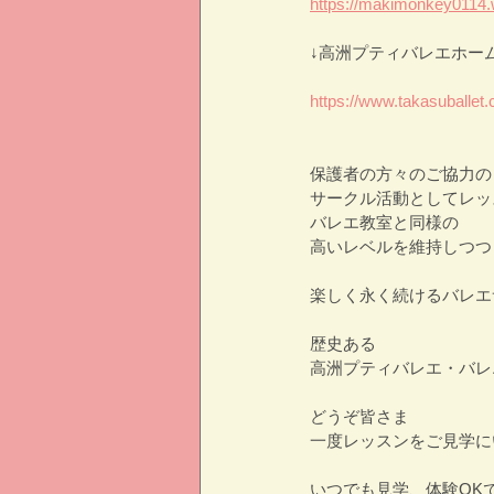
https://makimonkey0114.
↓高洲プティバレエホー
https://www.takasuballet
保護者の方々のご協力の
サークル活動としてレッ
バレエ教室と同様の
高いレベルを維持しつつ
楽しく永く続けるバレエ
歴史ある
高洲プティバレエ・バレ
どうぞ皆さま
一度レッスンをご見学に
いつでも見学、体験OK