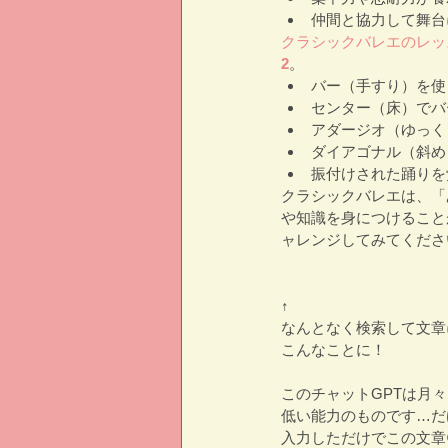
仲間と協力して舞台
クラシックバレエのレッ
2
。
バー（手すり）を使
センター（床）でバ
アダージオ（ゆっく
ダイアゴナル（斜め
振付けされた踊りを
クラシックバレエは、「
や知識を身につけること
ャレンジしてみてくださ
↑
なんとなく検索して文章
こんなことに！
このチャットGPTは月
低い能力のものです…だ
入力しただけでこの文章