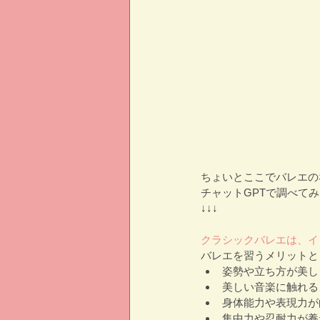
ちょいとここでバレエの
チャットGPTで調べてみ
↓↓↓
クラシックバレエは、イ
バレエを習うメリットと
姿勢や立ち方が美し
美しい音楽に触れる
身体能力や表現力が
集中力や忍耐力が養