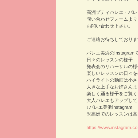
高洲プティバレエ・バレ
問い合わせフォームより
お問い合わせ下さい。
ご連絡お待ちしておりま
バレエ美浜のInstagram
日々のレッスンの様子
発表会のリハーサルの様
楽しいレッスンの日々を
ハイライトの動画は小さ
大きな上手なお姉さんま
楽しく踊る様子をご覧く
大人バレエもアップして
↓バレエ美浜Instagram
※高洲でのレッスンは高
https://www.instagram.c