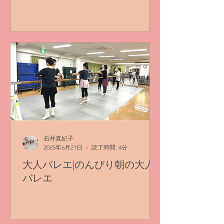
石井真紀子
2025年6月21日
読了時間: 4分
大人バレエ|のんびり朝の大人
バレエ