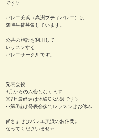
です✨
バレエ美浜（高洲プティバレエ）は
随時生徒募集しています。
公共の施設を利用して
レッスンする
バレエサークルです。
発表会後
8月からの入会となります。
※7月最終週は体験OKの週です✨
※第3週は発表会後でレッスンはお休み
皆さまぜひバレエ美浜のお仲間に
なってくださいませ✨