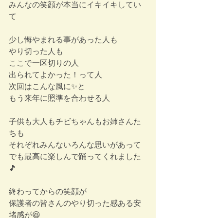
みんなの笑顔が本当にイキイキしてい
て
少し悔やまれる事があった人も
やり切った人も
ここで一区切りの人
出られてよかった！って人
次回はこんな風に✨と
もう来年に照準を合わせる人
子供も大人もチビちゃんもお姉さんた
ちも
それぞれみんないろんな思いがあって
でも最高に楽しんで踊ってくれました
🎵
終わってからの笑顔が
保護者の皆さんのやり切った感ある安
堵感が😆