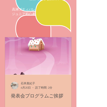
​高洲プティバレエは
ジュニア初心者歓迎
石井真紀子
6月20日
読了時間: 2分
発表会プログラムご挨拶