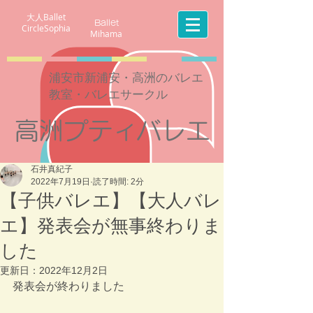
​大人Ballet
Ballet
​CircleSophia
​Mihama
​浦安市新浦安・高洲のバレエ
教室・バレエサークル
​高洲プティバレエ
石井真紀子
2022年7月19日
読了時間: 2分
【子供バレエ】【大人バレ
エ】発表会が無事終わりま
した
更新日：
2022年12月2日
発表会が終わりました