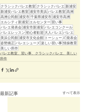
クラシックバレエ教室
クラシックバレエ
新浦安
新浦安バレエ教室
浦安市美浜
バレエ教室
高洲
高洲公民館
浦安市
千葉県浦安市
浦安市高洲
エルシティ新浦安
エルセンター
習い事
バレエ発表会
浦安市新浦安
バレエコンクール
バレエレッスン
初心者歓迎
大人バレエ
バレエ
美浜公民館
浦安市文化会館
トーシューズ
発表会
姿勢矯正
バレエシューズ
楽しい習い事
情操教育
美しい所作
バレエ教室、習い事、クラシックバレエ、美しい
所作
すべて表示
最新記事