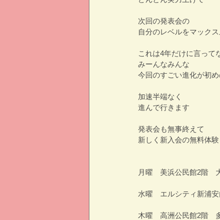
次回の発表会の
自分のレベルをマックス
これは4年だけに言って
みーんなみんな
今回のすごい進化が初め
加速半端なく
進んで行きます
発表会も無事終えて
新しく新入会の無料体験
月曜　美浜公民館2階　
水曜　エルシティ新浦安
木曜　高洲公民館2階　