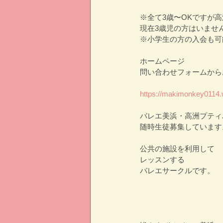
※全て3歳〜OKですが
現在3歳児の方はいませ
※小学生の方の入会も可
ホームページ
問い合わせフォームから
https://makimonkey0114.
バレエ美浜・高洲プティ
随時生徒募集しています
公共の施設を利用して
レッスンする
バレエサークルです。