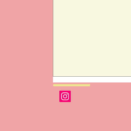
発表会プログラムご挨拶