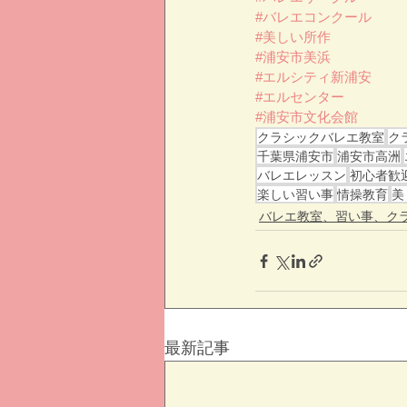
#バレエコンクール
#美しい所作
#浦安市美浜
#エルシティ新浦安
#エルセンター
#浦安市文化会館
クラシックバレエ教室
ク
千葉県浦安市
浦安市高洲
バレエレッスン
初心者歓
楽しい習い事
情操教育
美
バレエ教室、習い事、ク
最新記事