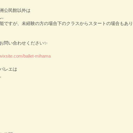
高洲公民館以外は
ん。
能ですが、未経験の方の場合下のクラスからスタートの場合もあり
お問い合わせください✨
wixsite.com/ballet-mihama
バレエは
。