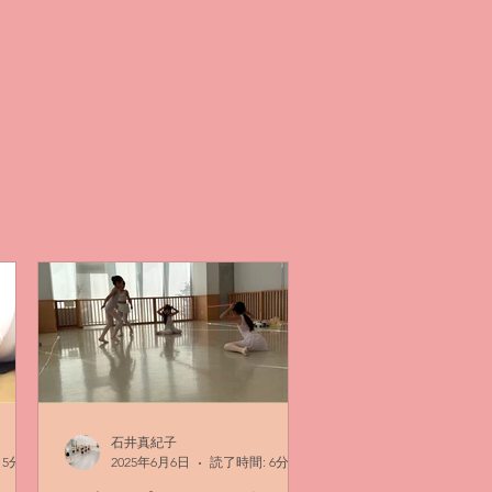
バレエ|大人バレエ|足指
識を目覚めさせる
石井真紀子
 5分
2025年6月6日
読了時間: 6分