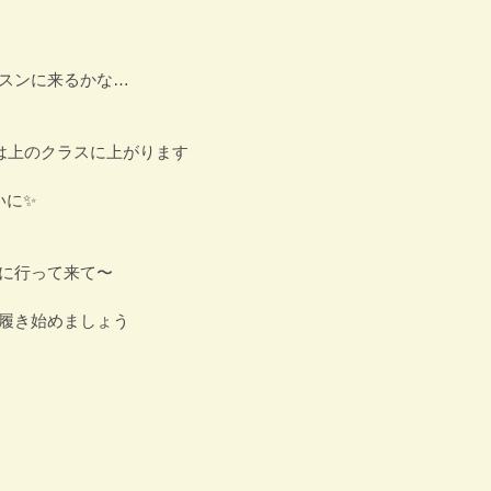
スンに来るかな…
達は上のクラスに上がります
いに✨
に行って来て〜
履き始めましょう