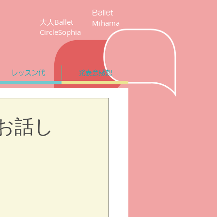
Ballet
​大人Ballet
​Mihama
​CircleSophia
レッスン代
発表会感想
お話し