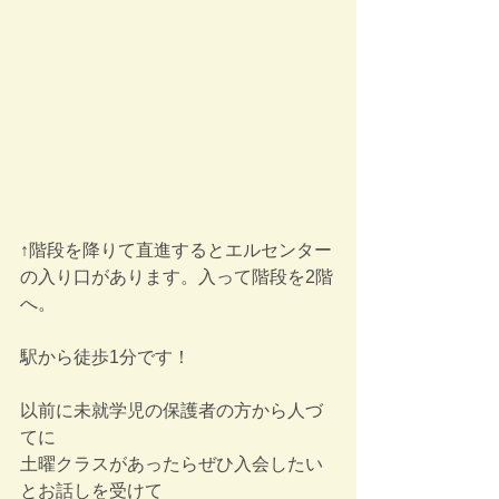
↑階段を降りて直進するとエルセンター
の入り口があります。入って階段を2階
へ。
駅から徒歩1分です！
以前に未就学児の保護者の方から人づ
てに
土曜クラスがあったらぜひ入会したい
とお話しを受けて