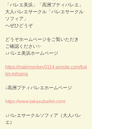
「バレエ美浜」「高洲プティバレエ」
大人バレエサークル「バレエサークル
ソフィア」
へぜひどうぞ
どうぞホームページをご覧いただき
ご確認ください✨
↓バレエ美浜ホームページ
https://makimonkey0114.wixsite.com/bal
let-mihama
↓高洲プティバレエホームページ
https://www.takasuballet.com/
↓バレエサークルソフィア（大人バレ
エ）