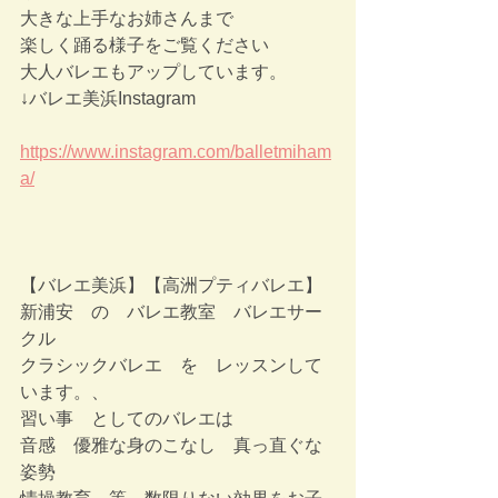
大きな上手なお姉さんまで
楽しく踊る様子をご覧ください
大人バレエもアップしています。
↓バレエ美浜Instagram
https://www.instagram.com/balletmiham
a/
【バレエ美浜】【高洲プティバレエ】
新浦安　の　バレエ教室　バレエサー
クル
クラシックバレエ　を　レッスンして
います。、
習い事　としてのバレエは
音感　優雅な身のこなし　真っ直ぐな
姿勢