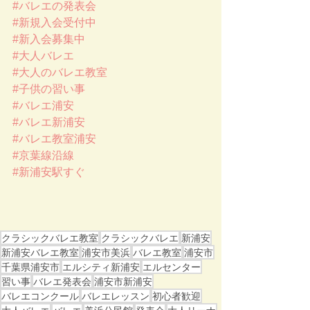
#バレエの発表会
#新規入会受付中
#新入会募集中
#大人バレエ
#大人のバレエ教室
#子供の習い事
#バレエ浦安
#バレエ新浦安
#バレエ教室浦安
#京葉線沿線
#新浦安駅すぐ
クラシックバレエ教室
クラシックバレエ
新浦安
新浦安バレエ教室
浦安市美浜
バレエ教室
浦安市
千葉県浦安市
エルシティ新浦安
エルセンター
習い事
バレエ発表会
浦安市新浦安
バレエコンクール
バレエレッスン
初心者歓迎