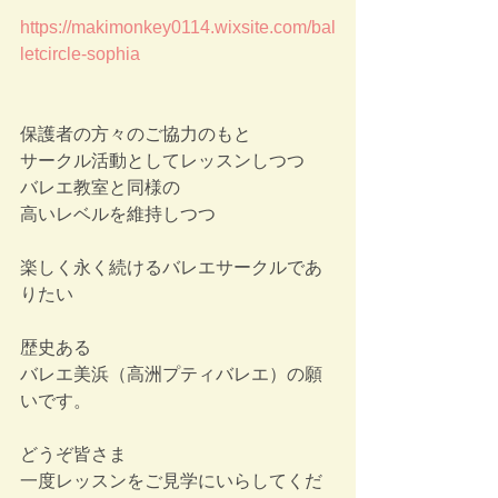
https://makimonkey0114.wixsite.com/bal
letcircle-sophia
保護者の方々のご協力のもと
サークル活動としてレッスンしつつ
バレエ教室と同様の
高いレベルを維持しつつ
楽しく永く続けるバレエサークルであ
りたい
歴史ある
バレエ美浜（高洲プティバレエ）の願
いです。
どうぞ皆さま
一度レッスンをご見学にいらしてくだ