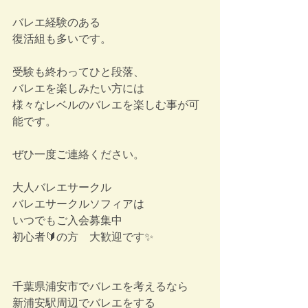
バレエ経験のある
復活組も多いです。
受験も終わってひと段落、
バレエを楽しみたい方には
様々なレベルのバレエを楽しむ事が可
能です。
ぜひ一度ご連絡ください。
大人バレエサークル
バレエサークルソフィアは
いつでもご入会募集中
初心者🔰の方　大歓迎です✨
千葉県浦安市でバレエを考えるなら
新浦安駅周辺でバレエをする