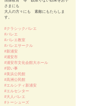
情操教育　等　数限りない効果をお子
さまにも
大人の方々にも　素敵にもたらしま
す。
#クラシックバレエ
#バレエ
#バレエ教室
#バレエサークル
#新浦安
#浦安市
#浦安市文化会館大ホール
#習い事
#美浜公民館
#高洲公民館
#エルシティ新浦安
#エルセンター
#大人バレエ
#トーシューズ