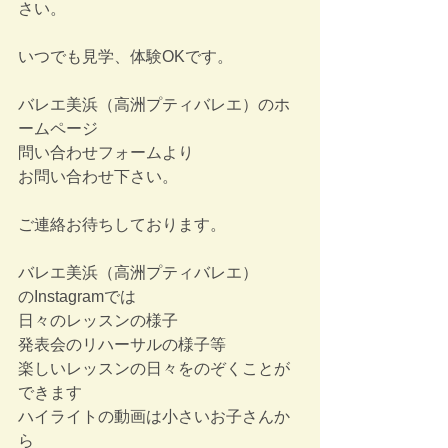
さい。
いつでも見学、体験OKです。
バレエ美浜（高洲プティバレエ）のホ
ームページ
問い合わせフォームより
お問い合わせ下さい。
ご連絡お待ちしております。
バレエ美浜（高洲プティバレエ）
のInstagramでは
日々のレッスンの様子
発表会のリハーサルの様子等
楽しいレッスンの日々をのぞくことが
できます
ハイライトの動画は小さいお子さんか
ら