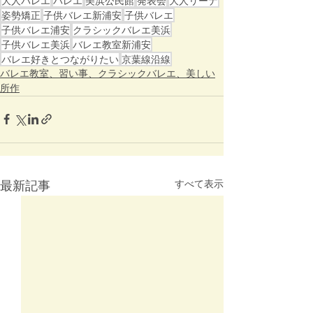
大人バレエ
バレエ
美浜公民館
発表会
大人リーナ
姿勢矯正
子供バレエ新浦安
子供バレエ
子供バレエ浦安
クラシックバレエ美浜
子供バレエ美浜
バレエ教室新浦安
バレエ好きとつながりたい
京葉線沿線
バレエ教室、習い事、クラシックバレエ、美しい
所作
すべて表示
最新記事