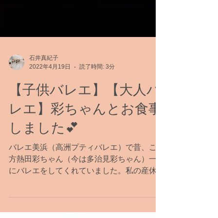
石井真紀子
2022年4月19日
読了時間: 3分
【子供バレエ】【大人バ
レエ】彩ちゃんとお食事
しました💕
バレエ美浜（高洲プティバレエ）で昔、この
方熱田彩ちゃん（今は多治見彩ちゃん）一緒
にバレエをしてくれていました。私の産休中
も代わりに教えてくれたり… 今の大人の